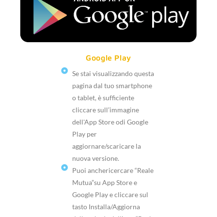
Google Play
Se stai visualizzando questa
pagina dal tuo smartphone
o tablet, è sufficiente
cliccare sull’immagine
dell'App Store odi Google
Play per
aggiornare/scaricare la
nuova versione.
Puoi anchericercare “Reale
Mutua”su App Store e
Google Play e cliccare sul
tasto Installa/Aggiorna